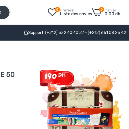
0
0
Préféré
Panier
e
Liste des envies
0.00 dh
Support: (+212) 522 40 40 27 - (+212) 661 08 25 42
E 50