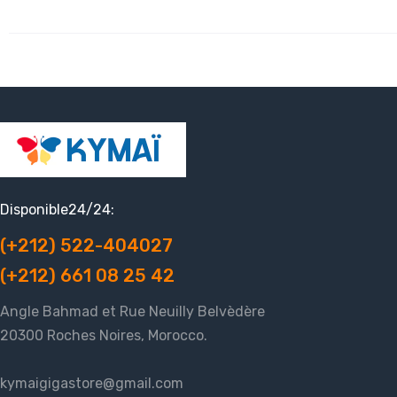
Disponible24/24:
(+212) 522-404027
(+212) 661 08 25 42
Angle Bahmad et Rue Neuilly Belvèdère
20300 Roches Noires, Morocco.
kymaigigastore@gmail.com