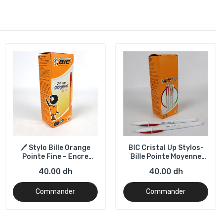
🖊️ Stylo Bille Orange
BIC Cristal Up Stylos-
Pointe Fine – Encre
Bille Pointe Moyenne
Rouge – Boîte de 20
(1,2 mm) - ROUGE, Boîte
40.00 dh
40.00 dh
de 20
Commander
Commander