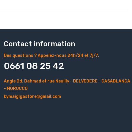
Contact information
Des questions ? Appelez-nous 24h/24 et 7j/7.
0661 08 25 42
Angle Bd. Bahmad et rue Neuilly - BELVEDERE - CASABLANCA
- MOROCCO
kymaigigastore@gmail.com