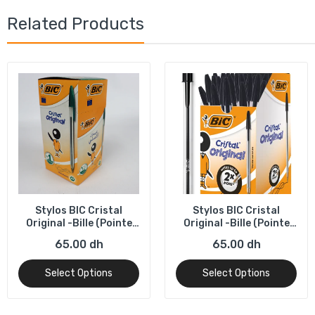
Related Products
Stylos BIC Cristal
Stylos BIC Cristal
Original -Bille (Pointe
Original -Bille (Pointe
Moyenne (1 mm) - VERT -
Moyenne (1 mm) - NOIR -
65.00 dh
65.00 dh
Boîte - de 50
Boîte - de 50
Select Options
Select Options