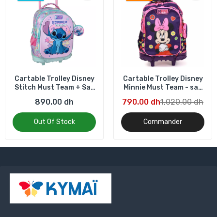
Cartable Trolley Disney
Cartable Trolley Disney
Stitch Must Team + Sac
Minnie Must Team - sac
Repas Isotherme Disney
isotherme -
890.00 dh
790.00 dh
1,020.00 dh
Stitch + GOURDE
CADEAU
Out Of Stock
Commander