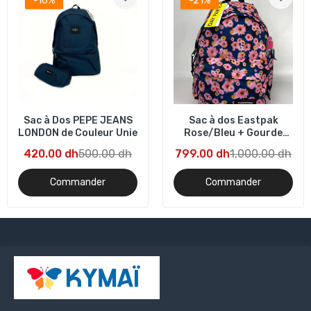
-16%
-21%
Sac à Dos PEPE JEANS
Sac à dos Eastpak
LONDON de Couleur Unie
Rose/Bleu + Gourde
gratuite
420.00 dh
500.00 dh
799.00 dh
1,000.00 dh
Commander
Commander