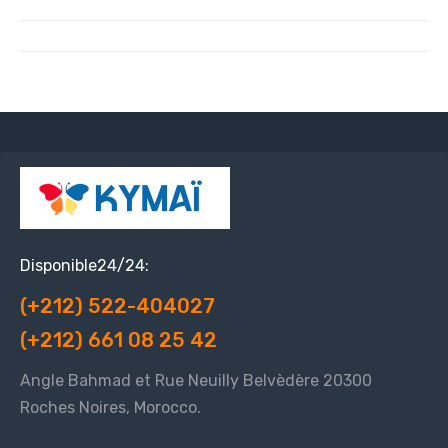
Disponible24/24:
(+212) 522-404027
(+212) 661 08 25 42
Angle Bahmad et Rue Neuilly Belvèdère 20300
Roches Noires, Morocco.