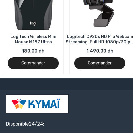
Logitech Wireless Mini
Logitech C920s HD Pro Webcam
Mouse M187 Ultra
Streaming, Full HD 1080p/30ips
Portable, 2.4 GHz with
Appels Vidéos, Audio Clair,
180.00 dh
1,490.00 dh
USB Receiver, 1000 DPI
Correction Automatique de la
Optical Tracking, 3-
Lumière, Volet de Protection,
Commander
Commander
Buttons, PC / Mac /
Skype, Zoom, Camera
Laptop - Black
PC/Mac/Portable/Tablette/XBo
Disponible24/24: