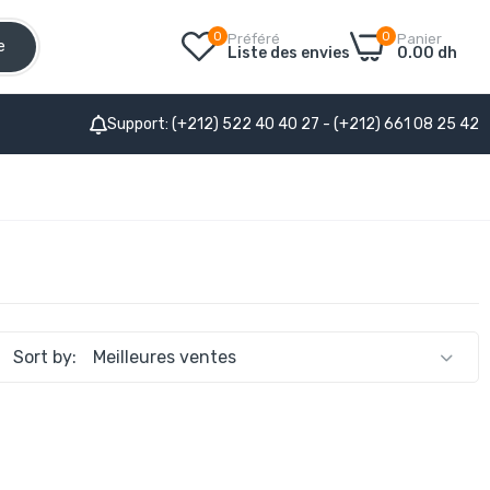
0
0
Préféré
Panier
e
Liste des envies
0.00 dh
Support: (+212) 522 40 40 27 - (+212) 661 08 25 42
Sort by: