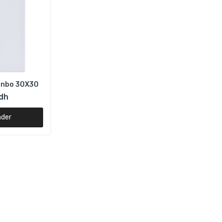
Funbo 30X30
dh
der