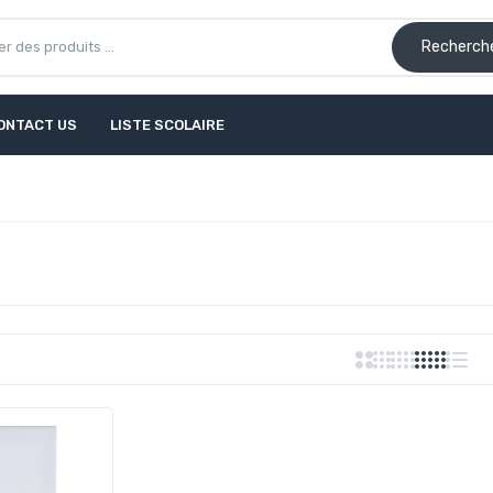
Recherch
ONTACT US
LISTE SCOLAIRE
Châssis Toilé Funbo 30X30
40.00 dh