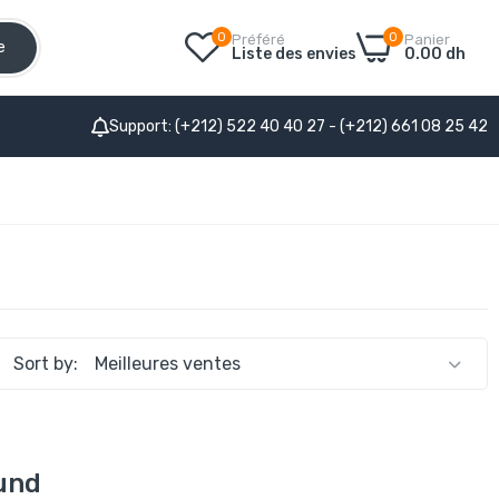
0
0
Préféré
Panier
e
Liste des envies
0.00 dh
Support: (+212) 522 40 40 27 - (+212) 661 08 25 42
Sort by:
und